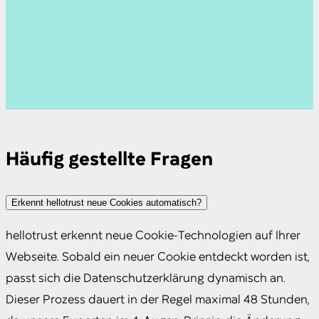
gespeichert (Grundsatz Datensparsamkeit).
aktualisieren fortlaufend, um die
Opt-In optimiert.
immer die richtige Konfiguration mit, sodass
Informationspflichten nach Art. 12 DSGVO zu
Sie wissen welche Technologien wann
erfüllen.
eingesetzt werden dürfen.
Häufig gestellte Fragen
Erkennt hellotrust neue Cookies automatisch?
hellotrust erkennt neue Cookie-Technologien auf Ihrer
Webseite. Sobald ein neuer Cookie entdeckt worden ist,
passt sich die Datenschutzerklärung dynamisch an.
Dieser Prozess dauert in der Regel maximal 48 Stunden,