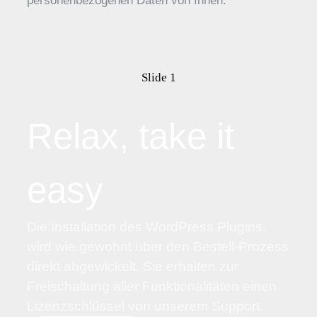
personenbezogenen Daten von Ihnen.
Slide 1
Relax, take it
easy
Die Installation des WordPress Plugins,
wird wie gewohnt über den Bestell-Prozess
direkt abgewickelt. Sie erhalten zur
Freischaltung aller Funktionalitäten einen
Lizenzschlüssel von unserem Support.